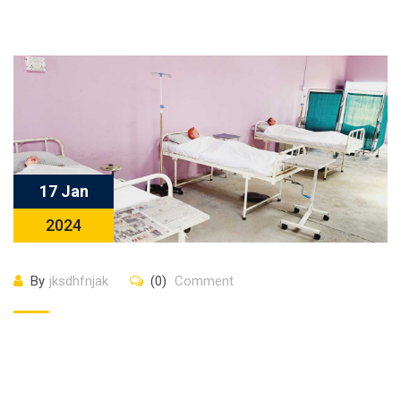
17 Jan
2024
By
jksdhfnjak
(0)
Comment